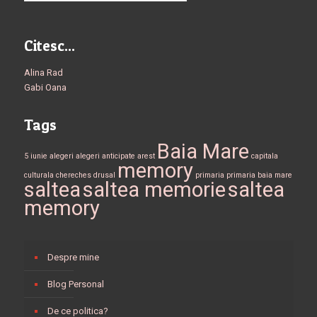
Citesc...
Alina Rad
Gabi Oana
Tags
Baia Mare
5 iunie
alegeri
alegeri anticipate
arest
capitala
memory
culturala
chereches
drusal
primaria
primaria baia mare
saltea
saltea memorie
saltea
memory
Despre mine
Blog Personal
De ce politica?