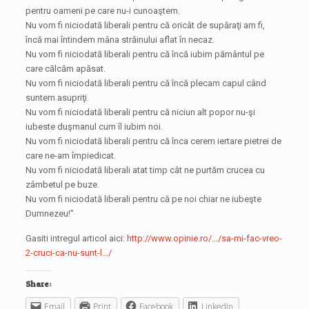
pentru oameni pe care nu-i cunoaştem.
Nu vom fi niciodată liberali pentru că oricât de supăraţi am fi,
încă mai întindem mâna străinului aflat în necaz.
Nu vom fi niciodată liberali pentru că încă iubim pământul pe
care călcăm apăsat.
Nu vom fi niciodată liberali pentru că încă plecam capul când
suntem asupriţi.
Nu vom fi niciodată liberali pentru că niciun alt popor nu-şi
iubeste duşmanul cum îl iubim noi.
Nu vom fi niciodată liberali pentru că înca cerem iertare pietrei de
care ne-am împiedicat.
Nu vom fi niciodată liberali atat timp cât ne purtăm crucea cu
zâmbetul pe buze.
Nu vom fi niciodată liberali pentru că pe noi chiar ne iubeşte
Dumnezeu!”
Gasiti intregul articol aici:
http://www.opinie.ro/…/sa-mi-fac-vreo-
2-cruci-ca-nu-sunt-l…/
Share:
Email
Print
Facebook
LinkedIn